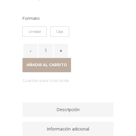
Formato
Unidad
Caja
MARCADOR
VELLEDA
PUNTA
AÑADIR AL CARRITO
MEDIANA
ROJO
Guardar para más tarde
1701/03
quantity
Descripción
Información adicional