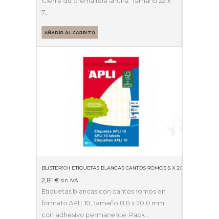
Cierre de cremallera ancha. Tamaño 22 x
7…
AÑADIR AL CARRITO
BLISTER10H ETIQUETAS BLANCAS CANTOS ROMOS 8 X 20MM 01633
2,81
€
sin IVA
Etiquetas blancas con cantos romos en
formato APLI 10, tamaño 8,0 x 20,0 mm
con adhesivo permanente. Pack…