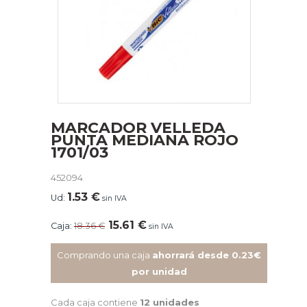
MARCADOR VELLEDA
PUNTA MEDIANA ROJO
1701/03
452094
1.53
€
Ud:
sin IVA
15.61
€
Caja:
18.36
€
sin IVA
Comprando una caja
ahorrará desde 0.23€
por unidad
Cada caja contiene
12 unidades