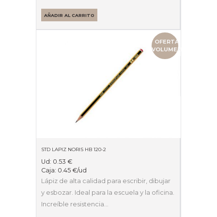
AÑADIR AL CARRITO
OFERTA
VOLUMEN
STD LAPIZ NORIS HB 120-2
Ud:
0.53
€
Caja:
0.45
€
/ud
Lápiz de alta calidad para escribir, dibujar
y esbozar. Ideal para la escuela y la oficina.
Increíble resistencia…