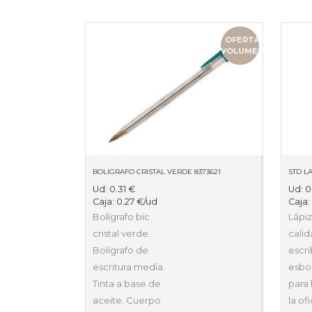
OFERTA
VOLUMEN
BOLIGRAFO CRISTAL VERDE 8373621
STD LA
Ud:
0.31
€
Ud:
0
Caja:
0.27
€
/ud
Caja
Bolígrafo bic
Lápiz
cristal verde.
calid
Bolígrafo de
escri
escritura media.
esboz
Tinta a base de
para 
aceite. Cuerpo
la ofi