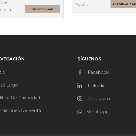
íble
Pack…
AÑADIR AL CA
tencia…
SELECCIONAR
OPCIONES
AVEGACIÓN
SÍGUENOS
cio
Facebook
iso Legal
Linkedin
lítica De Privacidad
Instagram
ndiciones De Venta
Whatsapp