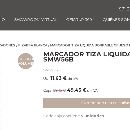
971 3
CIO
SHOWROOM VIRTUAL
OFIGRUP 360º
QUIÉNES SO
CADORES
/
PIZARRA BLANCA
/ MARCADOR TIZA LIQUIDA BORRABLE GRUES
MARCADOR TIZA LIQUID
SMW56B
OFERTA
VOLUMEN
SMW56B
11.63
€
Ud:
sin IVA
49.43
€
Caja:
58.15
€
sin IVA
Comprando una caja
aho
Cada caja contiene
5 unidades