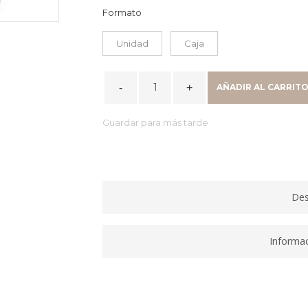
Formato
Unidad
Caja
MARCADOR
AÑADIR AL CARRIT
TIZA
LIQUIDA
Guardar para más tarde
BORRABLE
GRUESO
ROJO
SMW56B
quantity
Des
Informac