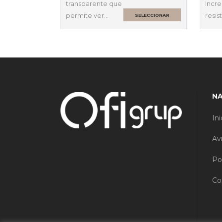
transparente que
Incre
permite ver…
resis
SELECCIONAR
OPCIONES
N
Ini
Av
Po
Co