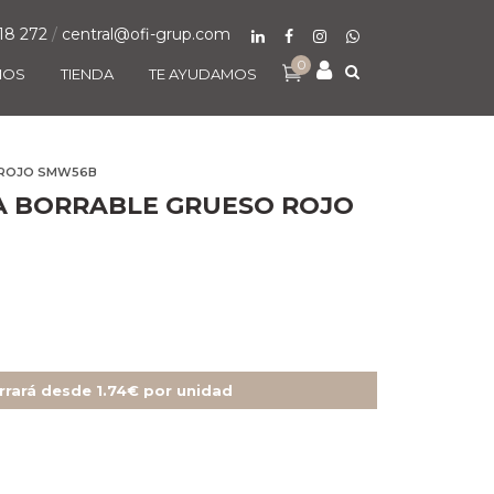
18 272
/
central@ofi-grup.com
0
MOS
TIENDA
TE AYUDAMOS
O ROJO SMW56B
A BORRABLE GRUESO ROJO
rrará desde 1.74€ por unidad