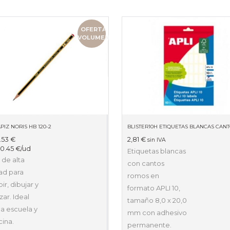
OFERTA
VOLUMEN
PIZ NORIS HB 120-2
.53
€
2,81
€
sin IVA
:
0.45
€
/ud
Etiquetas blancas
 de alta
con cantos
ad para
romos en
bir, dibujar y
formato APLI 10,
ar. Ideal
tamaño 8,0 x 20,0
la escuela y
mm con adhesivo
cina.
permanente.