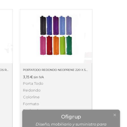
BLISTER10H ETIQUETAS BLANCAS CANTOS ROMOS 8 X 20MM 01633
PORTATODO REDONDO NEOPRENE 220 X 50 X 50 59511
3,15
€
sin IVA
Porta Todo
Redondo
Colorline
Ofigrup
Formato
Diseño, mobiliario y suministro para
Redondo.
profesionales.
Presentado con
cuerpo relleno.