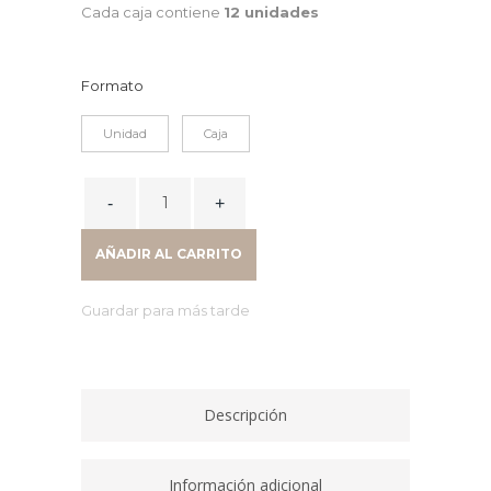
Cada caja contiene
12 unidades
Formato
Unidad
Caja
MARCADOR
PERMANENTE
2000
AÑADIR AL CARRITO
PUNTA
REDONDA
Guardar para más tarde
AZUL
820914
quantity
Descripción
Información adicional