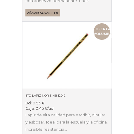
con adhesivo permanente. Pack…
AÑADIR AL CARRITO
OFERTA
VOLUMEN
STD LAPIZ NORIS HB 120-2
Ud:
0.53
€
Caja:
0.45
€
/ud
Lápiz de alta calidad para escribir, dibujar
y esbozar. Ideal para la escuela y la oficina.
Increíble resistencia…