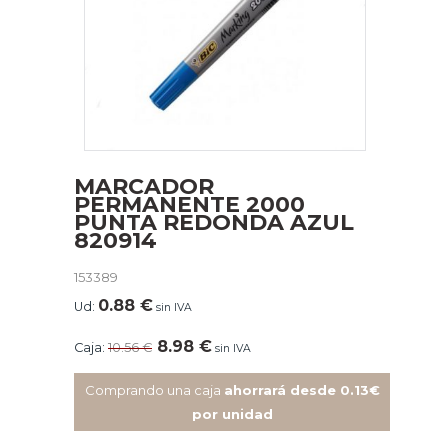
MARCADOR
PERMANENTE 2000
PUNTA REDONDA AZUL
820914
153389
0.88
€
Ud:
sin IVA
8.98
€
Caja:
10.56
€
sin IVA
Comprando una caja
ahorrará desde 0.13€
por unidad