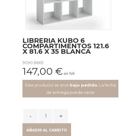
LIBRERIA KUBO 6
COMPARTIMENTOS 121.6
X 81.6 X 35 BLANCA
9090.8665
147,00
€
sin IVA
Este producto se sirve
bajo pedido.
La fecha
de entrega puede variar
LIBRERIA
KUBO
6
AÑADIR AL CARRITO
COMPARTIMENTOS