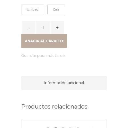
Unidad
Caja
LDP
PORTACARNET
PVC
AÑADIR AL CARRITO
140M
Fº
Guardar para más tarde
KF15081
quantity
Información adicional
Productos relacionados