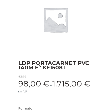
LDP PORTACARNET PVC
140M Fº KF15081
6389
98,00
€
1.715,00
€
–
sin IVA
Formato