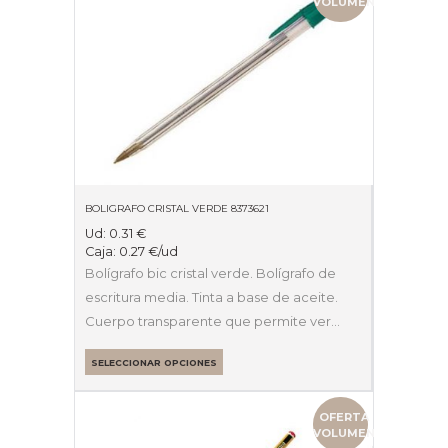
VOLUMEN
BOLIGRAFO CRISTAL VERDE 8373621
Ud:
0.31
€
Caja:
0.27
€
/ud
Bolígrafo bic cristal verde. Bolígrafo de
escritura media. Tinta a base de aceite.
Cuerpo transparente que permite ver…
SELECCIONAR OPCIONES
OFERTA
VOLUMEN