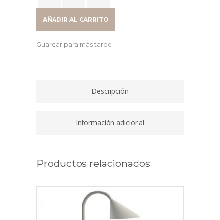
JAZZ
ILUMINACION
AÑADIR AL CARRITO
LED
CON
Guardar para más tarde
CARGADOR
DE
TELEFONO
INALAMBRICO
Descripción
O
POR
USB
Información adicional
ALUMINIO/BLANCA
400093836
quantity
Productos relacionados