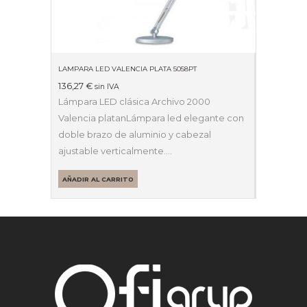
LAMPARA LED VALENCIA PLATA 5058PT
136,27
€
sin IVA
Lámpara LED clásica Archivo 2000
Valencia platanLámpara led elegante con
doble brazo de aluminio y cabezal
ajustable verticalmente.…
AÑADIR AL CARRITO