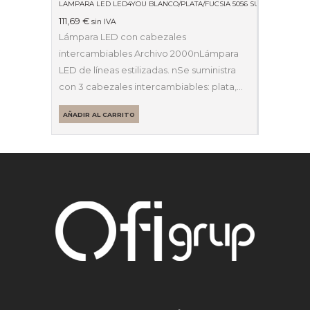
LAMPARA LED LED4YOU BLANCO/PLATA/FUCSIA 5056 SU
111,69
€
sin IVA
Lámpara LED con cabezales
intercambiables Archivo 2000nLámpara
LED de líneas estilizadas. nSe suministra
con 3 cabezales intercambiables: plata,…
AÑADIR AL CARRITO