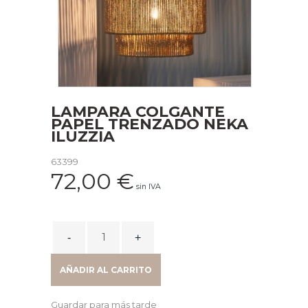
LAMPARA COLGANTE
PAPEL TRENZADO NEKA
ILUZZIA
63399
72,00
€
sin IVA
LAMPARA
COLGANTE
PAPEL
AÑADIR AL CARRITO
TRENZADO
NEKA
Guardar para más tarde