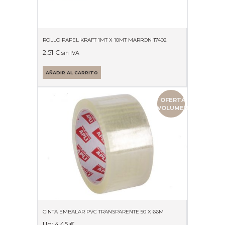
ROLLO PAPEL KRAFT 1MT X 10MT MARRON 17402
2,51
€
sin IVA
AÑADIR AL CARRITO
OFERTA
VOLUMEN
CINTA EMBALAR PVC TRANSPARENTE 50 X 66M
Ud:
4.45
€