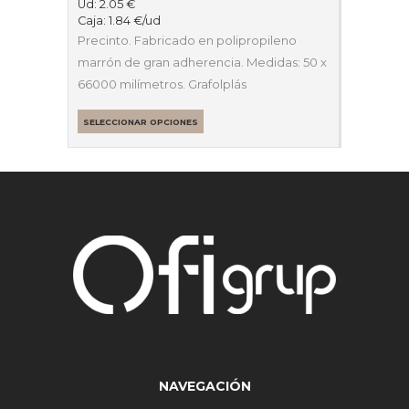
Ud:
2.05
€
Caja:
1.84
€
/ud
Precinto. Fabricado en polipropileno
marrón de gran adherencia. Medidas: 50 x
66000 milímetros. Grafolplás
SELECCIONAR OPCIONES
NAVEGACIÓN