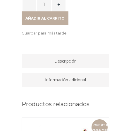
GRAFOPLÁS
CARPETA
Fº
AÑADIR AL CARRITO
30
FUNDAS
Guardar para más tarde
POLIPLAS
NARANJA
TRANSLUCIDO
quantity
Descripción
Información adicional
Productos relacionados
OFERTA
VOLUMEN