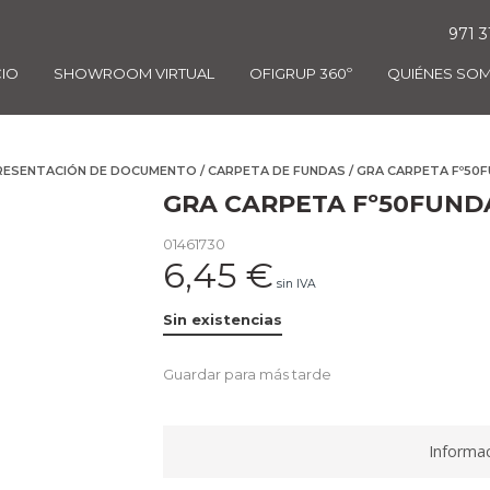
971 3
CIO
SHOWROOM VIRTUAL
OFIGRUP 360º
QUIÉNES SO
RESENTACIÓN DE DOCUMENTO
/
CARPETA DE FUNDAS
/ GRA CARPETA Fº50F
GRA CARPETA Fº50FUNDA
01461730
6,45
€
sin IVA
Sin existencias
Guardar para más tarde
Informac