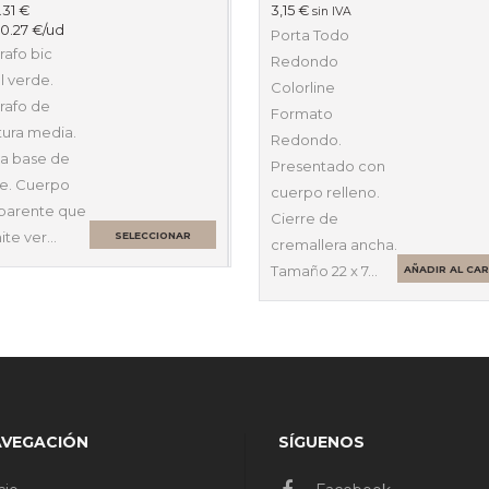
.31
€
3,15
€
sin IVA
:
0.27
€
/ud
Porta Todo
rafo bic
Redondo
al verde.
Colorline
rafo de
Formato
tura media.
Redondo.
 a base de
Presentado con
te. Cuerpo
cuerpo relleno.
sparente que
Cierre de
ite ver…
SELECCIONAR
cremallera ancha.
OPCIONES
Tamaño 22 x 7…
AÑADIR AL CA
AVEGACIÓN
SÍGUENOS