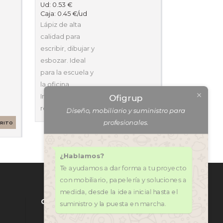
Ud:
0.53
€
Caja:
0.45
€
/ud
Lápiz de alta
calidad para
escribir, dibujar y
esbozar. Ideal
para la escuela y
la oficina.
Increíble
Ofigrup
resistencia…
SELECCIONAR
Diseño, mobiliario y suministro para
OPCIONES
profesionales.
RRITO
¿Hablamos?
Te ayudamos a dar forma a tu proyecto
con mobiliario, papelería y soluciones a
medida, desde la idea inicial hasta el
CONTÁCTANOS
suministro y la puesta en marcha.
971 318 272