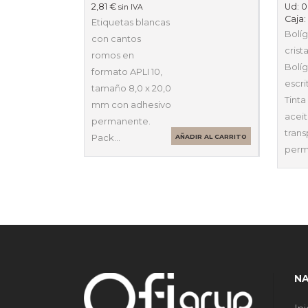
2,81
€
Ud:
0
sin IVA
Caja
Etiquetas blancas
Bolíg
con cantos
crist
romos en
Bolíg
formato APLI 10,
escri
tamaño 8,0 x 20,0
Tinta
mm con adhesivo
acei
permanente.
tran
Pack…
AÑADIR AL CARRITO
perm
N