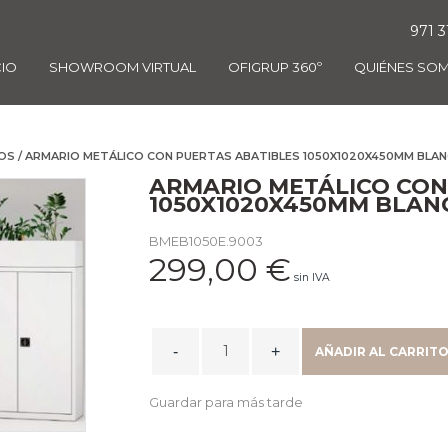
971 3
CIO
SHOWROOM VIRTUAL
OFIGRUP 360º
QUIÉNES SO
OS
/ ARMARIO METÁLICO CON PUERTAS ABATIBLES 1050X1020X450MM BLA
ARMARIO METÁLICO CON
1050X1020X450MM BLAN
BMEB1050E.9003
299,00
€
sin IVA
ARMARIO
AÑADIR AL CARRIT
METÁLICO
CON
Guardar para más tarde
PUERTAS
ABATIBLES