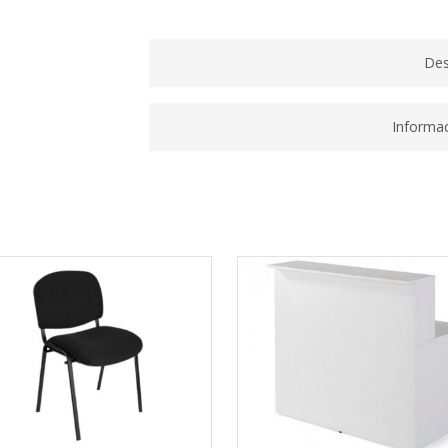
1050X1020X450MM
BLANCO
quantity
Des
Informac