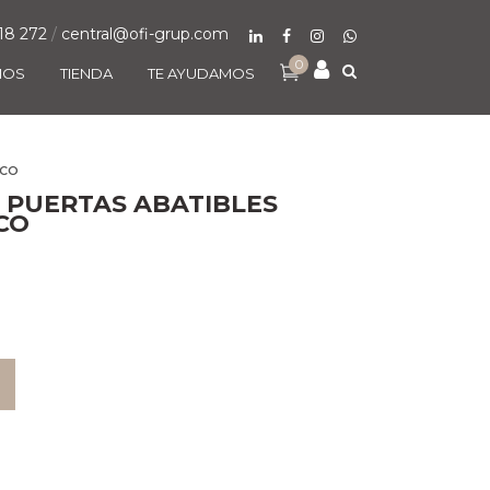
18 272
/
central@ofi-grup.com
0
MOS
TIENDA
TE AYUDAMOS
NCO
 PUERTAS ABATIBLES
CO
O