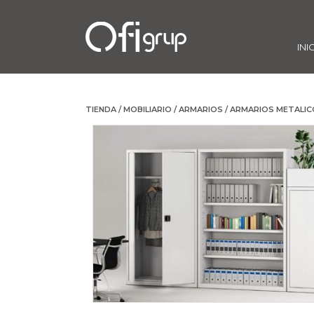
INI
TIENDA
/
MOBILIARIO
/
ARMARIOS
/
ARMARIOS METALIC