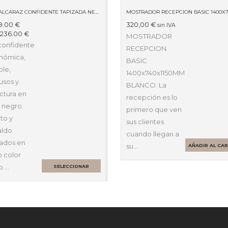
SILLA ALCARAZ CONFIDENTE TAPIZADA NEGRA 840AR
9.00
€
320,00
€
sin IVA
:
236.00
€
MOSTRADOR
 confidente
RECEPCION
nómica,
BASIC
ble,
1400x740x1150MM
usos y
BLANCO. La
ctura en
recepción es lo
 negro.
primero que ven
to y
sus clientes
aldo
cuando llegan a
zados en
su…
AÑADIR AL CA
o color
o.…
SELECCIONAR
OPCIONES