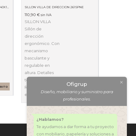
MOSTRADOR RECEPCION BASIC 1400X740X1150MM BLANCO
SILLON VILLA DE DIRECCION 261SPNE
110,90
€
sin IVA
SILLON VILLA
Sillón de
dirección
ergonómico. Con
mecanismo
basculante y
regulable en
altura. Detalles
técnicos
Ofigrup
Respaldo
RRITO
Diseño, mobiliario y suministro para
ergonómico y…
AÑADIR AL CARRITO
profesionales.
¿Hablamos?
Te ayudamos a dar forma a tu proyecto
con mobiliario, papelería y soluciones a