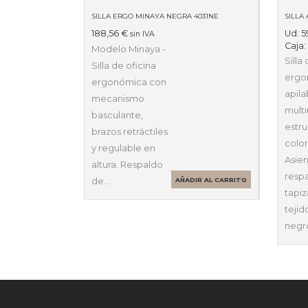
SILLA ERGO MINAYA NEGRA 4031NE
188,56
€
Ud:
5
sin IVA
Caja
Modelo Minaya -
Silla
Silla de oficina
ergo
ergonómica con
apila
mecanismo
multi
basculante,
estru
brazos retráctiles
color
y regulable en
Asien
altura. Respaldo
resp
de…
AÑADIR AL CARRITO
tapi
tejid
negr