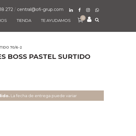
18 272
/
central@ofi-grup.com
0
MOS
TIENDA
TE AYUDAMOS
TIDO 70/6-2
S BOSS PASTEL SURTIDO
dido.
La fecha de entrega puede variar