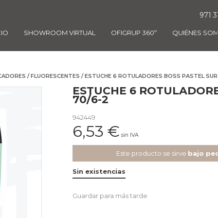
971 3
CIO
SHOWROOM VIRTUAL
OFIGRUP 360º
QUIÉNES SO
CADORES
/
FLUORESCENTES
/ ESTUCHE 6 ROTULADORES BOSS PASTEL SUR
ESTUCHE 6 ROTULADORE
70/6-2
942449
6,53
€
sin IVA
Este producto se sirve
bajo pe
Sin existencias
Guardar para más tarde