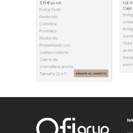
3,15
€
Ud:
0
sin IVA
Caja
Porta Todo
Bolíg
Redondo
crist
Colorline
Bolíg
Formato
escri
Redondo.
Tinta
Presentado con
acei
cuerpo relleno.
tran
Cierre de
perm
cremallera ancha.
Tamaño 22 x 7…
AÑADIR AL CARRITO
N