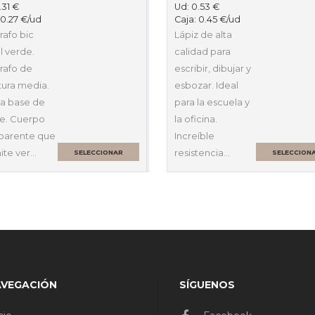
.31
€
Ud:
0.53
€
:
0.27
€
/ud
Caja:
0.45
€
/ud
rafo bic
Lápiz de alta
al verde.
calidad para
rafo de
escribir, dibujar y
tura media.
esbozar. Ideal
 a base de
para la escuela y
te. Cuerpo
la oficina.
sparente que
Increíble
ite ver…
resistencia…
SELECCIONAR
SELECCION
OPCIONES
OPCIONES
AVEGACIÓN
SÍGUENOS