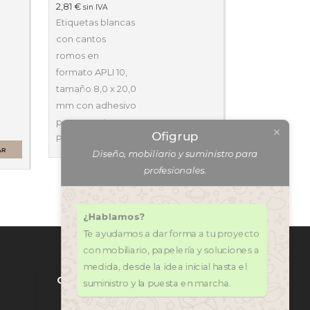
2,81
€
sin IVA
Etiquetas blancas
con cantos
romos en
formato APLI 10,
tamaño 8,0 x 20,0
mm con adhesivo
permanente.
Ofigrup
Pack…
AÑADIR AL CARRITO
Diseño, mobiliario y suministro para
AR
profesionales.
¿Hablamos?
Te ayudamos a dar forma a tu proyecto
con mobiliario, papelería y soluciones a
medida, desde la idea inicial hasta el
suministro y la puesta en marcha.
CONTÁCTANOS
971 318 272