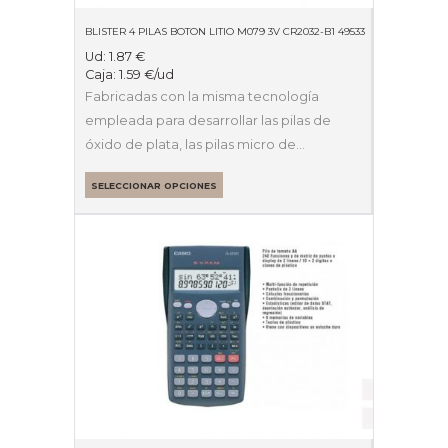
BLISTER 4 PILAS BOTON LITIO M079 3V CR2032-B1 49533
Ud:
1.87
€
Caja:
1.59
€
/ud
Fabricadas con la misma tecnología
empleada para desarrollar las pilas de
óxido de plata, las pilas micro de…
SELECCIONAR OPCIONES