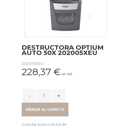
DESTRUCTORA OPTIUM
AUTO 50X 202005XEU
202005XEU
228,37
€
sin IVA
DESTRUCTORA
OPTIUM
AUTO
AÑADIR AL CARRITO
50X
202005XEU
Guardar para más tarde
quantity