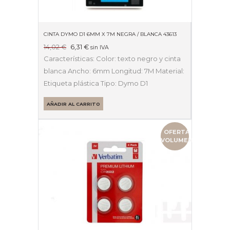
CINTA DYMO D1 6MM X 7M NEGRA / BLANCA 43613
El
El
14,02
€
6,31
€
sin IVA
precio
precio
Características: Color: texto negro y cinta
original
actual
blanca Ancho: 6mm Longitud: 7M Material:
era:
es:
Etiqueta plástica Tipo: Dymo D1
14,02 €.
6,31 €.
AÑADIR AL CARRITO
OFERTA
VOLUMEN