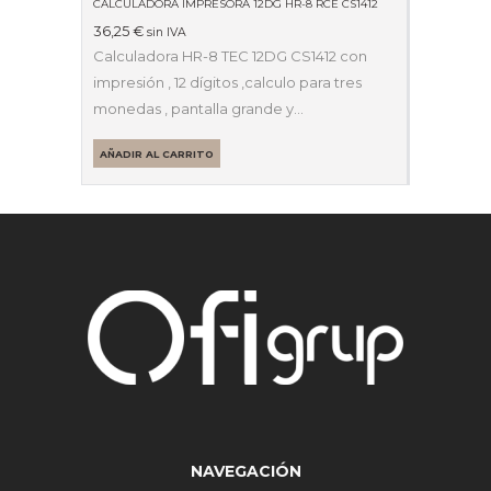
CALCULADORA IMPRESORA 12DG HR-8 RCE CS1412
36,25
€
sin IVA
Calculadora HR-8 TEC 12DG CS1412 con
impresión , 12 dígitos ,calculo para tres
monedas , pantalla grande y…
AÑADIR AL CARRITO
NAVEGACIÓN