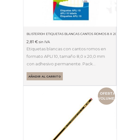
BLISTER10H ETIQUETAS BLANCAS CANTOS ROMOS 8 X 20MM 01633
2,81
€
sin IVA
Etiquetas blancas con cantos romos en
formato APLI 10, tamaño 8,0 x 20,0 mm
con adhesivo permanente. Pack…
AÑADIR AL CARRITO
OFERTA
VOLUMEN