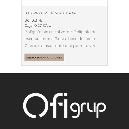
BOLIGRAFO CRISTAL VERDE 8373621
Ud:
0.31
€
Caja:
0.27
€
/ud
Bolígrafo bic cristal verde. Bolígrafo de
escritura media. Tinta a base de aceite.
Cuerpo transparente que permite ver…
SELECCIONAR OPCIONES