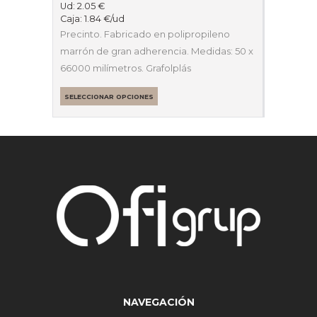
Ud:
2.05
€
Caja:
1.84
€
/ud
Precinto. Fabricado en polipropileno
marrón de gran adherencia. Medidas: 50 x
66000 milímetros. Grafolplás
SELECCIONAR OPCIONES
NAVEGACIÓN