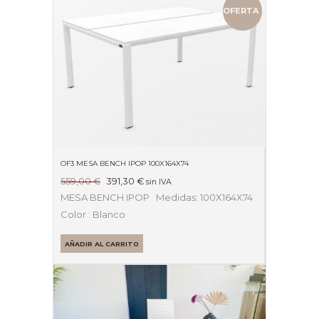
OFERTA
OF3 MESA BENCH IPOP 100X164X74
El
El
559,00
€
391,30
€
sin IVA
precio
precio
MESA BENCH IPOP Medidas: 100X164X74
original
actual
Color : Blanco
era:
es:
559,00 €.
391,30 €.
AÑADIR AL CARRITO