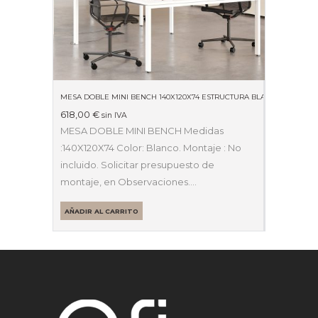
MESA DOBLE MINI BENCH 140X120X74 ESTRUCTURA BLANCA Y SOBRE
618,00
€
sin IVA
MESA DOBLE MINI BENCH Medidas
:140X120X74 Color: Blanco. Montaje : No
incluido. Solicitar presupuesto de
montaje, en Observaciones.…
AÑADIR AL CARRITO