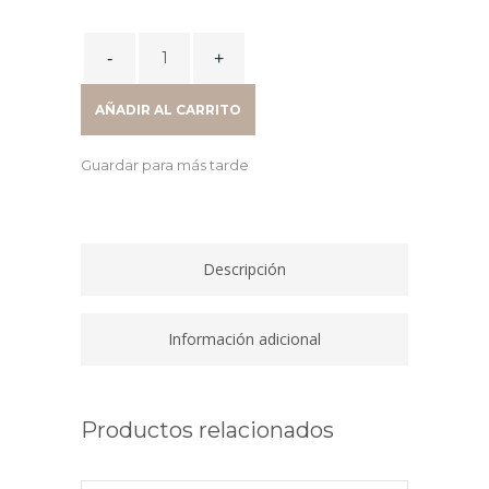
CONJUNTO
MESA
BENCH
AÑADIR AL CARRITO
4
PUESTOS
Guardar para más tarde
DE
TRABAJO
120X80
CADA
Descripción
PUESTO
CON
SEPARADOR
Información adicional
HORIZONTAL
EN
EL
Productos relacionados
CENTRO
quantity