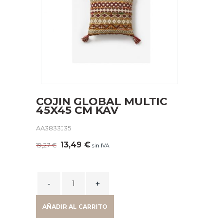
COJIN GLOBAL MULTIC
45X45 CM KAV
AA3833J35
El
El
13,49
€
19,27
€
sin IVA
precio
precio
original
actual
era:
es:
COJIN
19,27 €.
13,49 €.
GLOBAL
MULTIC
AÑADIR AL CARRITO
45X45