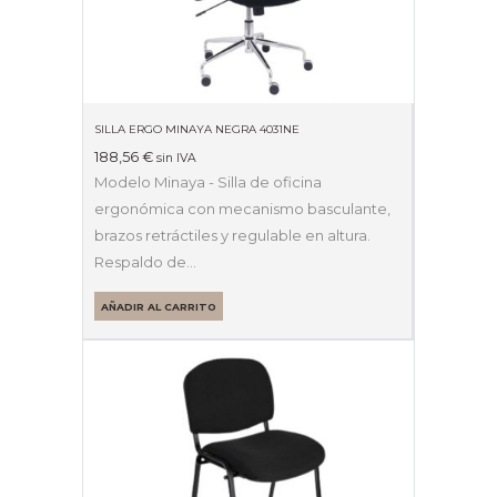
SILLA ERGO MINAYA NEGRA 4031NE
188,56
€
sin IVA
Modelo Minaya - Silla de oficina
ergonómica con mecanismo basculante,
brazos retráctiles y regulable en altura.
Respaldo de…
AÑADIR AL CARRITO