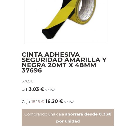
CINTA ADHESIVA
SEGURIDAD AMARILLA Y
NEGRA 20MT X 48MM
37696
37696
3.03
€
Ud:
sin IVA
16.20
€
Caja:
18.18
€
sin IVA
Comprando una caja
ahorrará desde 0.33€
por unidad