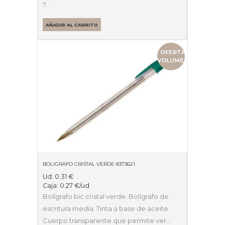
7…
AÑADIR AL CARRITO
OFERTA
VOLUMEN
BOLIGRAFO CRISTAL VERDE 8373621
Ud:
0.31
€
Caja:
0.27
€
/ud
Bolígrafo bic cristal verde. Bolígrafo de
escritura media. Tinta a base de aceite.
Cuerpo transparente que permite ver…