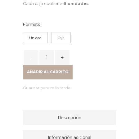
Cada caja contiene
6 unidades
Formato
Unidad
Caja
CINTA
ADHESIVA
SEGURIDAD
AÑADIR AL CARRITO
AMARILLA
Y
Guardar para más tarde
NEGRA
20MT
x
48MM
Descripción
37696
quantity
Información adicional