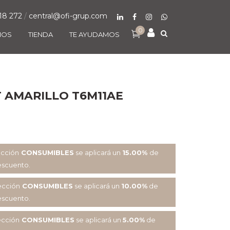
18 272
/
central@ofi-grup.com
0
MOS
TIENDA
TE AYUDAMOS
 AMARILLO T6M11AE
ección
CONSUMIBLES
se aplicará un
15.00%
de
scuento.
ección
CONSUMBLES
se aplicará un
10.00%
de
scuento.
ección
CONSUMIBLES
se aplicará un
5.00%
de