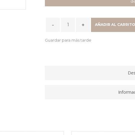
de
CARTUCHO
AÑADIR AL CARRIT
903XL
INKJET
Guardar para más tarde
AMARILLO
T6M11AE
quantity
Des
Informac