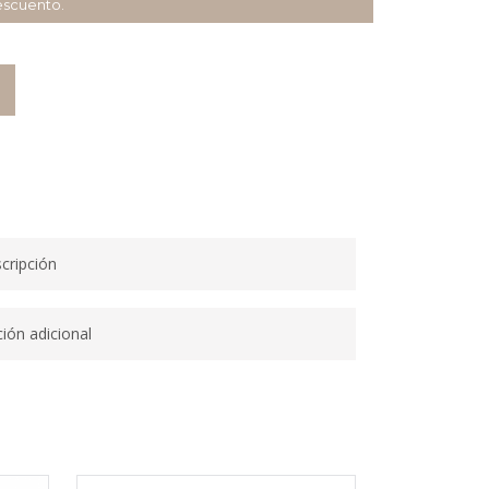
scuento.
O
cripción
ión adicional