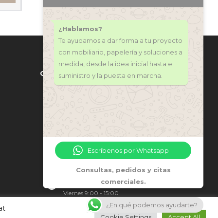
¿Hablamos?
Te ayudamos a dar forma a tu proyecto
con mobiliario, papelería y soluciones a
medida, desde la idea inicial hasta el
CONTÁCTANOS
suministro y la puesta en marcha.
971 318 272
central@ofi-grup.com
C/ José Zornoza Bernabéu, 10,
Ofigrup Coworking, Despacho
Escríbenos por Whatsapp
n.º 4, 07800 Ibiza
Consultas, pedidos y citas
comerciales.
Lunes - Jueves 9:00 - 17:00
Viernes 9:00 - 15:00
¿En qué podemos ayudarte?
at
Cookie Settings
Accept All