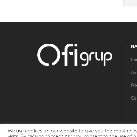
N
Ini
Av
Po
Co
We use cookies on our website to give you the most rel
visits. By clicking “Accept All”, you consent to the use of