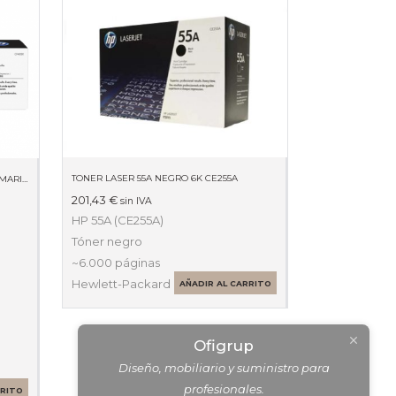
TONER LASER 55A NEGRO 6K CE255A
TONER LASER 201X ALTA CAPACIDAD AMARILLO CF402X
201,43
€
sin IVA
HP 55A (CE255A)
Tóner negro
~6.000 páginas
Hewlett-Packard
AÑADIR AL CARRITO
Ofigrup
Diseño, mobiliario y suministro para
profesionales.
RRITO