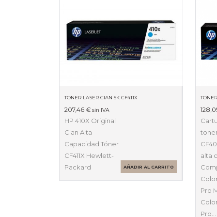
TONER LASER CIAN 5K CF411X
207,46
€
128,
sin IVA
HP 410X Original
Cart
Cian Alta
toner
Capacidad Tóner
CF401
CF411X Hewlett-
alta 
Packard
Comp
AÑADIR AL CARRITO
Color
Pro 
Color
Pro…