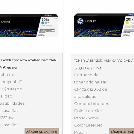
TONER LASER 201X ALTA ACAPACIDAD CIAN CF401X
09
€
128,09
€
sin IVA
sin IVA
ucho de
Cartucho de
 original HP
toner original HP
X (201X) de
CF402X (201X) de
calidad.
alta calidad.
atibilidades:
Compatibilidades:
 LaserJet
Color LaserJet
M252dw;
Pro M252dw;
 LaserJet
Color LaserJet
Pro…
AÑADIR AL CARRITO
AÑADIR AL CA