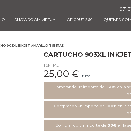
971 3
CIO
SHOWROOM VIRTUAL
OFIGRUP 360º
QUIÉNES SO
HO 903XL INKJET AMARILLO T6M11AE
CARTUCHO 903XL INKJET
T6M11AE
25,00
€
sin IVA
Comprando un importe de
150€
en la s
de
Comprando un importe de
100€
en la s
de
Comprando un importe de
60€
en la s