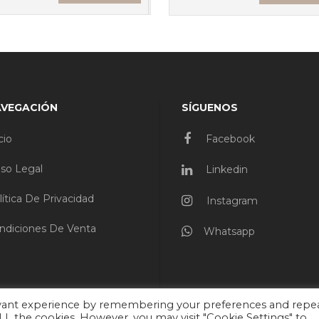
AVEGACIÓN
SÍGUENOS
cio
Facebook
iso Legal
Linkedin
lítica De Privacidad
Instagram
ndiciones De Venta
Whatsapp
evant experience by remembering your preferences and repe
 ALL the cookies. However, you may visit "Cookie Settings" to