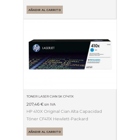
AÑADIR AL CARRITO
TONER LASER CIAN 5K CF411X
207,46
€
sin IVA
HP 410X Original Cian Alta Capacidad
Tóner CF411X Hewlett-Packard
AÑADIR AL CARRITO