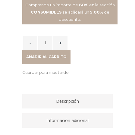
Comprando un importe de
60€
en la sección
CONSUMIBLES
se aplicará un
5.00%
de
descuento.
CARTUCHO
INKJET
963XL
AÑADIR AL CARRITO
MAGENTA
3JA28AE
Guardar para más tarde
quantity
Descripción
Información adicional