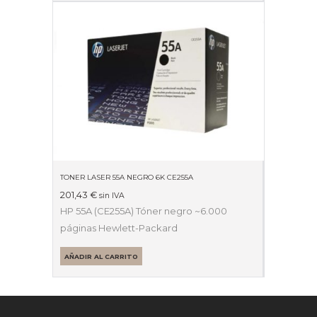
TONER LASER 55A NEGRO 6K CE255A
201,43
€
sin IVA
HP 55A (CE255A) Tóner negro ~6.000
páginas Hewlett-Packard
AÑADIR AL CARRITO