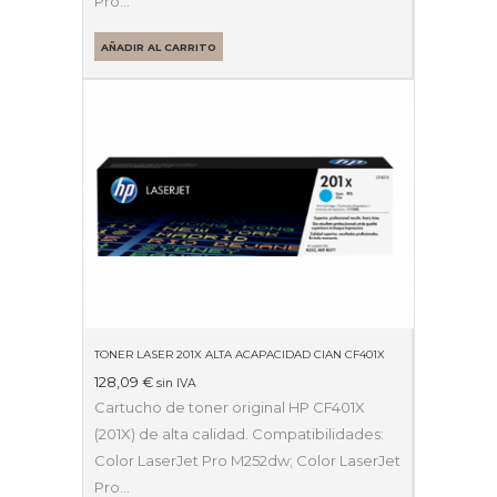
Pro…
AÑADIR AL CARRITO
TONER LASER 201X ALTA ACAPACIDAD CIAN CF401X
128,09
€
sin IVA
Cartucho de toner original HP CF401X
(201X) de alta calidad. Compatibilidades:
Color LaserJet Pro M252dw; Color LaserJet
Pro…