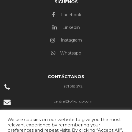
SÍGUENOS
Facebook
Linkedin
Instagram
Whatsapp
CONTÁCTANOS
971 318 272
central@ofi-grup.com
C/ José Zornoza Bernabéu, 10, Ofigrup Coworking, Despacho n.º 4,
We use cookies on our website to give you the most
07800 Ibiza
relevant experience by remembering your
preferences and repeat visits. By clicking “Accept All”,