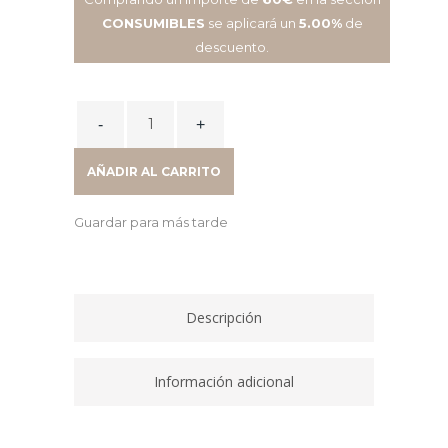
CONSUMIBLES
se aplicará un
5.00%
de
descuento.
CARTUCHO
INKJET
62XL
AÑADIR AL CARRITO
NEGRO
C2P05AE
Guardar para más tarde
quantity
Descripción
Información adicional