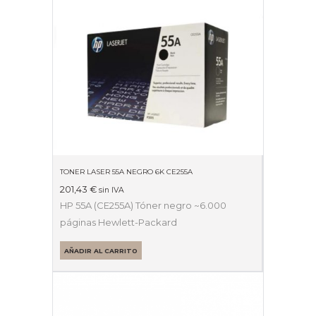
TONER LASER 55A NEGRO 6K CE255A
201,43
€
sin IVA
HP 55A (CE255A) Tóner negro ~6.000
páginas Hewlett-Packard
AÑADIR AL CARRITO