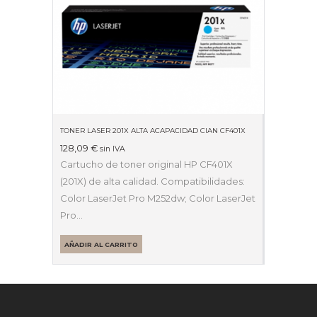
TONER LASER 201X ALTA ACAPACIDAD CIAN CF401X
128,09
€
sin IVA
Cartucho de toner original HP CF401X
(201X) de alta calidad. Compatibilidades:
Color LaserJet Pro M252dw; Color LaserJet
Pro…
AÑADIR AL CARRITO