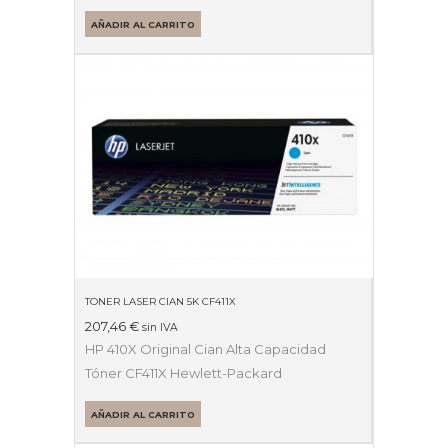
AÑADIR AL CARRITO
TONER LASER CIAN 5K CF411X
207,46
€
sin IVA
HP 410X Original Cian Alta Capacidad
Tóner CF411X Hewlett-Packard
AÑADIR AL CARRITO