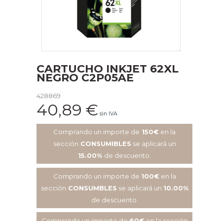
CARTUCHO INKJET 62XL
NEGRO C2P05AE
428869
40,89
€
sin IVA
Comprando un importe de
150€
en la
sección
CONSUMIBLES
se aplicará un
15.00%
de descuento.
Comprando un importe de
100€
en la
sección
CONSUMBLES
se aplicará un
10.00%
de descuento.
Comprando un importe de
60€
en la sección