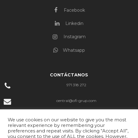
Facebook
Linkedin
Instagram
Whatsapp
CONTÁCTANOS
971 318 272
central@ofi-grup.com
C/ José Zornoza Bernabéu, 10, Ofigrup Coworking, Despacho n.º 4,
We use cookies on our website to give you the most
07800 Ibiza
relevant experience by remembering your
preferences and repeat visits. By clicking “Accept All”,
you consent to the use of ALL the cookies. However,