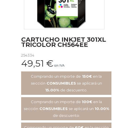
CARTUCHO INKJET 301XL
TRICOLOR CH564EE
254334
49,51
€
sin IVA
Comprando un importe de
150€
en la
sección
CONSUMIBLES
se aplicará un
15.00%
de descuento.
Comprando un importe de
100€
en la
sección
CONSUMBLES
se aplicará un
10.00%
de descuento.
Comprando un importe de
60€
en la sección