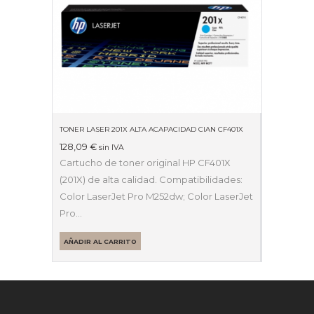
TONER LASER 201X ALTA ACAPACIDAD CIAN CF401X
128,09
€
sin IVA
Cartucho de toner original HP CF401X
(201X) de alta calidad. Compatibilidades:
Color LaserJet Pro M252dw; Color LaserJet
Pro…
AÑADIR AL CARRITO