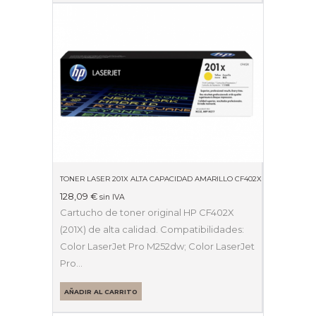
TONER LASER 201X ALTA CAPACIDAD AMARILLO CF402X
128,09
€
sin IVA
Cartucho de toner original HP CF402X
(201X) de alta calidad. Compatibilidades:
Color LaserJet Pro M252dw; Color LaserJet
Pro…
AÑADIR AL CARRITO