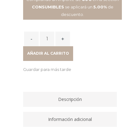
CONSUMIBLES
se aplicará un
5.00%
de
descuento.
CARTUCHO
INKJET
301XL
AÑADIR AL CARRITO
TRICOLOR
CH564EE
Guardar para más tarde
quantity
Descripción
Información adicional