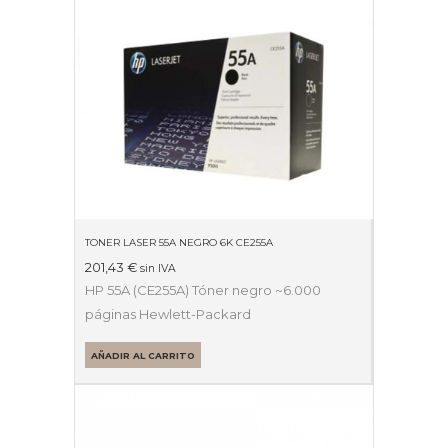
TONER LASER 55A NEGRO 6K CE255A
201,43
€
sin IVA
HP 55A (CE255A) Tóner negro ~6.000
páginas Hewlett-Packard
AÑADIR AL CARRITO