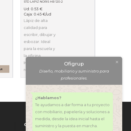
STD LAPIZ NORIS HB 120-2
Ud:
0.53
€
Caja:
0.45
€
/ud
Lápiz de alta
calidad para
escribir, dibujar y
esbozar. Ideal
para la escuela y
la oficina.
Increíble
Ofigrup
resistencia…
AR
SELECCIONAR
Diseño, mobiliario y suministro para
OPCIONES
profesionales.
¿Hablamos?
Te ayudamos a dar forma a tu proyecto
con mobiliario, papelería y soluciones a
medida, desde la idea inicial hasta el
CONTÁCTANOS
suministro y la puesta en marcha.