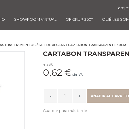
971 3
CIO
SHOWROOM VIRTUAL
OFIGRUP 360º
QUIÉNES SO
AS E INSTRUMENTOS
/
SET DE REGLAS
/ CARTABON TRANSPARENTE 30CM
CARTABON TRANSPAREN
41330
0,62
€
sin IVA
CARTABON
AÑADIR AL CARRIT
TRANSPARENTE
30CM
Guardar para más tarde
quantity