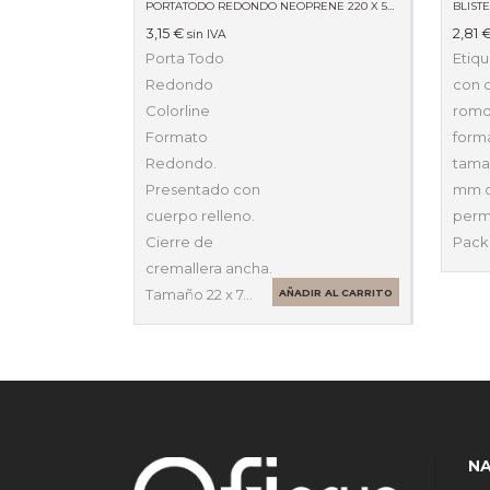
PORTATODO REDONDO NEOPRENE 220 X 50 X 50 59511
3,15
€
2,81
sin IVA
Porta Todo
Etiqu
Redondo
con 
Colorline
romo
Formato
forma
Redondo.
tama
Presentado con
mm c
cuerpo relleno.
perm
Cierre de
Pack
cremallera ancha.
Tamaño 22 x 7…
AÑADIR AL CARRITO
N