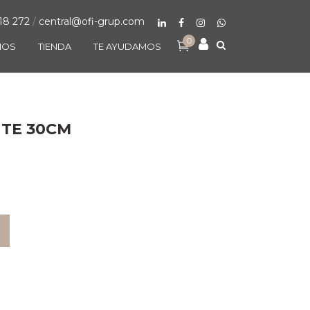
18 272
/
central@ofi-grup.com
0
MOS
TIENDA
TE AYUDAMOS
TE 30CM
O