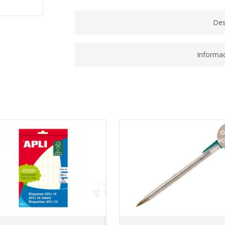
Des
Informac
O
V