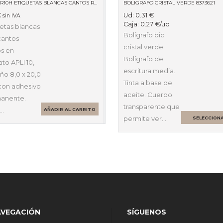
BLISTER10H ETIQUETAS BLANCAS CANTOS ROMOS 8 X 20MM 01633
BOLIGRAFO CRISTAL VERDE 8373621
€
Ud:
0.31
€
sin IVA
Caja:
0.27
€
/ud
etas blancas
Bolígrafo bic
cantos
cristal verde.
s en
Bolígrafo de
to APLI 10,
escritura media.
ño 8,0 x 20,0
Tinta a base de
on adhesivo
aceite. Cuerpo
anente.
transparente que
…
AÑADIR AL CARRITO
permite ver…
SELECCION
OPCIONES
AVEGACIÓN
SÍGUENOS