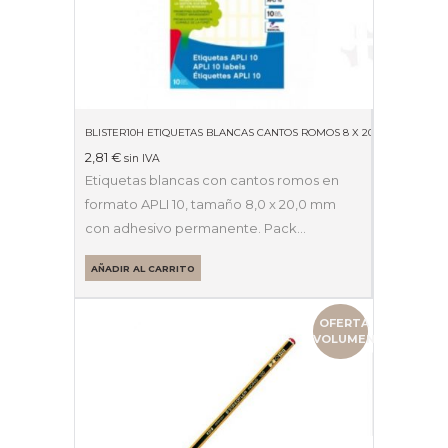
BLISTER10H ETIQUETAS BLANCAS CANTOS ROMOS 8 X 20MM 01633
2,81
€
sin IVA
Etiquetas blancas con cantos romos en
formato APLI 10, tamaño 8,0 x 20,0 mm
con adhesivo permanente. Pack…
AÑADIR AL CARRITO
OFERTA
VOLUMEN