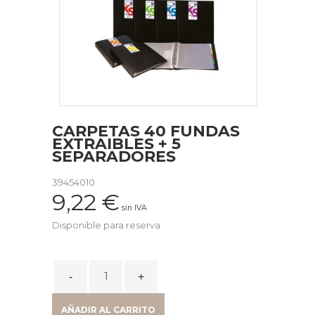
CARPETAS 40 FUNDAS
EXTRAIBLES + 5
SEPARADORES
39454010
9,22
€
sin IVA
Disponible para reserva
CARPETAS
40
FUNDAS
AÑADIR AL CARRITO