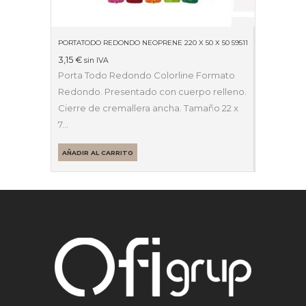
PORTATODO REDONDO NEOPRENE 220 X 50 X 50 59511
3,15
€
sin IVA
Porta Todo Redondo Colorline Formato
Redondo. Presentado con cuerpo relleno.
Cierre de cremallera ancha. Tamaño 22 x
7…
AÑADIR AL CARRITO