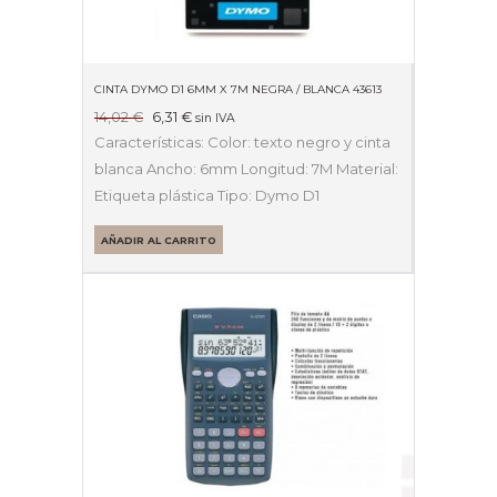
CINTA DYMO D1 6MM X 7M NEGRA / BLANCA 43613
El
El
14,02
€
6,31
€
sin IVA
precio
precio
Características: Color: texto negro y cinta
original
actual
blanca Ancho: 6mm Longitud: 7M Material:
era:
es:
Etiqueta plástica Tipo: Dymo D1
14,02 €.
6,31 €.
AÑADIR AL CARRITO