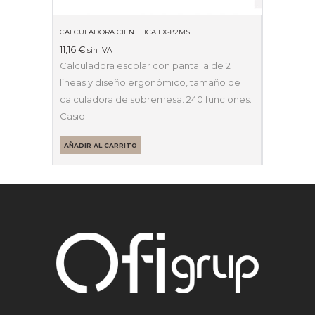
CALCULADORA CIENTIFICA FX-82MS
11,16
€
sin IVA
Calculadora escolar con pantalla de 2
líneas y diseño ergonómico, tamaño de
calculadora de sobremesa. 240 funciones.
Casio
AÑADIR AL CARRITO