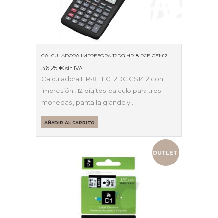
CALCULADORA IMPRESORA 12DG HR-8 RCE CS1412
36,25
€
sin IVA
Calculadora HR-8 TEC 12DG CS1412 con
impresión , 12 dígitos ,calculo para tres
monedas , pantalla grande y…
AÑADIR AL CARRITO
OUTLET