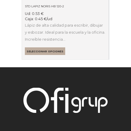
STD LAPIZ NORIS HB 120-2
Ud:
0.53
€
Caja:
0.45
€
/ud
Lápiz de alta calidad para escribir, dibujar
y esbozar. Ideal para la escuela y la oficina.
Increíble resistencia…
SELECCIONAR OPCIONES