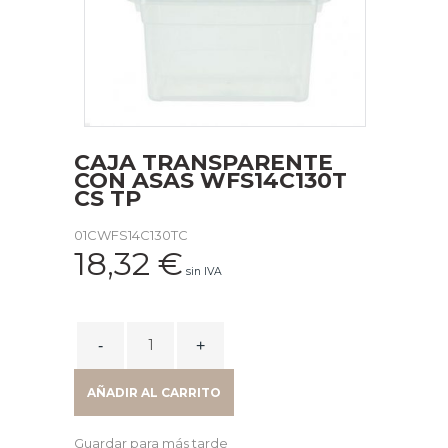
CAJA TRANSPARENTE
CON ASAS WFS14C130T
CS TP
01CWFS14C130TC
18,32
€
sin IVA
CAJA
TRANSPARENTE
CON
AÑADIR AL CARRITO
ASAS
WFS14C130T
Guardar para más tarde