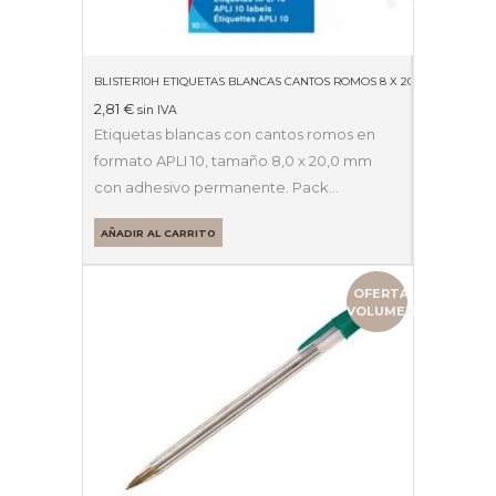
BLISTER10H ETIQUETAS BLANCAS CANTOS ROMOS 8 X 20MM 01633
2,81
€
sin IVA
Etiquetas blancas con cantos romos en
formato APLI 10, tamaño 8,0 x 20,0 mm
con adhesivo permanente. Pack…
AÑADIR AL CARRITO
OFERTA
VOLUMEN