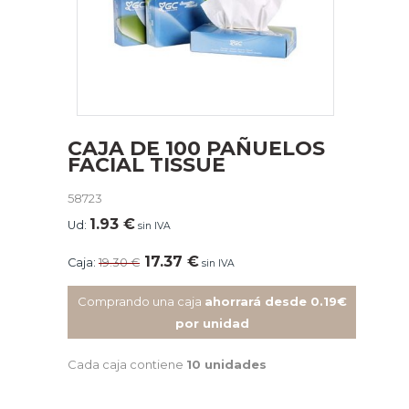
CAJA DE 100 PAÑUELOS
FACIAL TISSUE
58723
1.93
€
Ud:
sin IVA
17.37
€
Caja:
19.30
€
sin IVA
Comprando una caja
ahorrará desde 0.19€
por unidad
Cada caja contiene
10 unidades