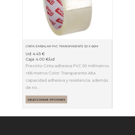
CINTA EMBALAR PVC TRANSPARENTE 50 X 66M
Ud:
4.45
€
Caja:
4.00
€
/ud
Precinto Cinta adhesiva PVC 50 milímetros
×66 metros Color: Transparente Alta
capacidad adhesiva y resistencia, además
de no…
SELECCIONAR OPCIONES