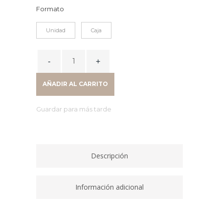
Formato
Unidad
Caja
CAJA
DE
100
AÑADIR AL CARRITO
PAÑUELOS
FACIAL
Guardar para más tarde
TISSUE
quantity
Descripción
Información adicional