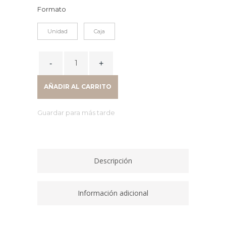
Formato
Unidad
Caja
CAJA
12
PINZAS
AÑADIR AL CARRITO
CLIP
ESTANDAR
Guardar para más tarde
41MM
quantity
Descripción
Información adicional