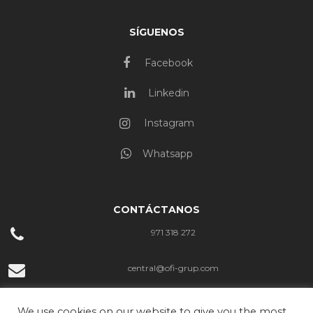
SÍGUENOS
Facebook
Linkedin
Instagram
Whatsapp
CONTÁCTANOS
971 318 272
central@ofi-grup.com
C/ José Zornoza Bernabéu, 10, Ofigrup Coworking, Despacho n.º 4,
We use cookies on our website to give you the most