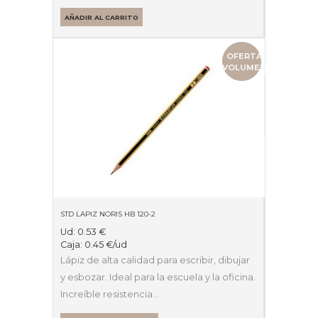
AÑADIR AL CARRITO
OFERTA
VOLUMEN
STD LAPIZ NORIS HB 120-2
Ud:
0.53
€
Caja:
0.45
€
/ud
Lápiz de alta calidad para escribir, dibujar
y esbozar. Ideal para la escuela y la oficina.
Increíble resistencia…