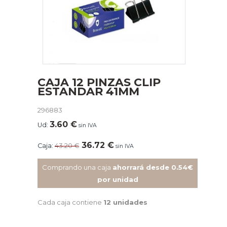
CAJA 12 PINZAS CLIP
ESTANDAR 41MM
296883
3.60
€
Ud:
sin IVA
36.72
€
Caja:
43.20
€
sin IVA
Comprando una caja
ahorrará desde 0.54€
por unidad
Cada caja contiene
12 unidades