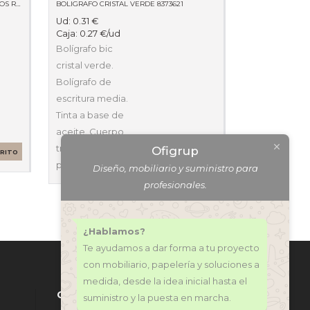
BLISTER10H ETIQUETAS BLANCAS CANTOS ROMOS 8 X 20MM 01633
BOLIGRAFO CRISTAL VERDE 8373621
Ud:
0.31
€
Caja:
0.27
€
/ud
Bolígrafo bic
cristal verde.
Bolígrafo de
escritura media.
Tinta a base de
aceite. Cuerpo
transparente que
Ofigrup
RRITO
permite ver…
SELECCIONAR
Diseño, mobiliario y suministro para
OPCIONES
profesionales.
¿Hablamos?
Te ayudamos a dar forma a tu proyecto
con mobiliario, papelería y soluciones a
medida, desde la idea inicial hasta el
CONTÁCTANOS
suministro y la puesta en marcha.