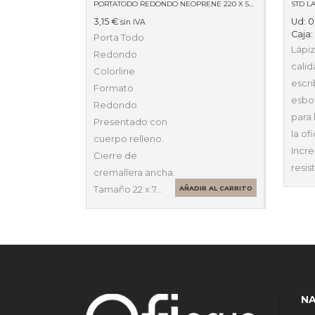
PORTATODO REDONDO NEOPRENE 220 X 50 X 50 59511
STD LA
3,15
€
Ud:
0
sin IVA
Caja
Porta Todo
Lápiz
Redondo
calid
Colorline
escri
Formato
esboz
Redondo.
para 
Presentado con
la ofi
cuerpo relleno.
Incre
Cierre de
resis
cremallera ancha.
Tamaño 22 x 7…
AÑADIR AL CARRITO
N