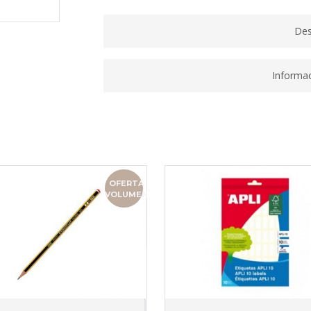
CM
00045740
Des
quantity
Informac
OFERTA
VOLUMEN