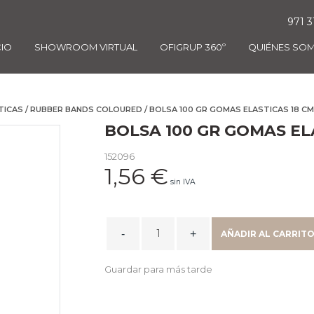
971 3
CIO
SHOWROOM VIRTUAL
OFIGRUP 360º
QUIÉNES SO
TICAS
/
RUBBER BANDS COLOURED
/ BOLSA 100 GR GOMAS ELASTICAS 18 C
BOLSA 100 GR GOMAS EL
152096
1,56
€
sin IVA
BOLSA
AÑADIR AL CARRIT
100
GR
Guardar para más tarde
GOMAS
ELASTICAS
18