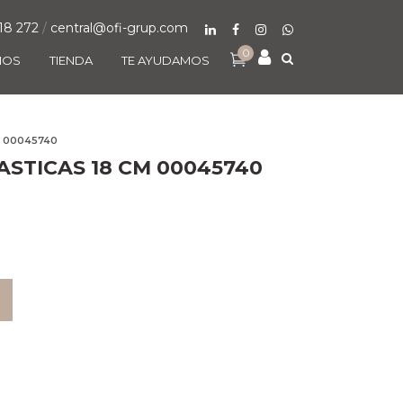
18 272
/
central@ofi-grup.com
0
MOS
TIENDA
TE AYUDAMOS
M 00045740
ASTICAS 18 CM 00045740
O