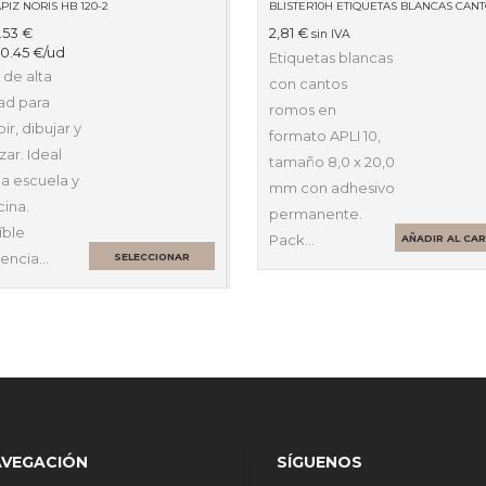
PIZ NORIS HB 120-2
.53
€
2,81
€
sin IVA
:
0.45
€
/ud
Etiquetas blancas
 de alta
con cantos
ad para
romos en
bir, dibujar y
formato APLI 10,
ar. Ideal
tamaño 8,0 x 20,0
la escuela y
mm con adhesivo
cina.
permanente.
íble
Pack…
AÑADIR AL CA
tencia…
SELECCIONAR
OPCIONES
AVEGACIÓN
SÍGUENOS