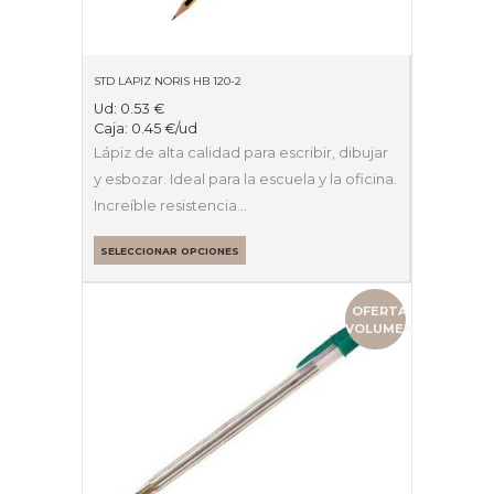
STD LAPIZ NORIS HB 120-2
Ud:
0.53
€
Caja:
0.45
€
/ud
Lápiz de alta calidad para escribir, dibujar
y esbozar. Ideal para la escuela y la oficina.
Increíble resistencia…
SELECCIONAR OPCIONES
OFERTA
VOLUMEN