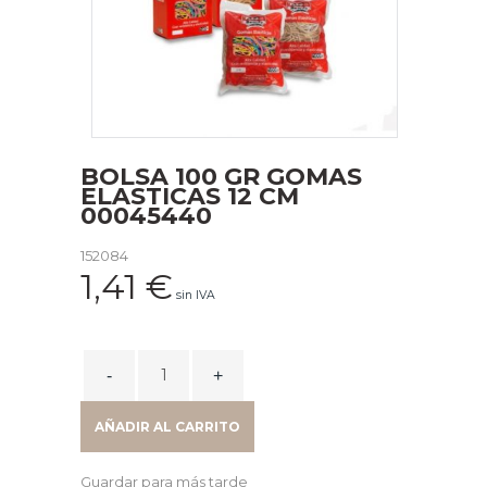
BOLSA 100 GR GOMAS
ELASTICAS 12 CM
00045440
152084
1,41
€
sin IVA
BOLSA
100
GR
AÑADIR AL CARRITO
GOMAS
ELASTICAS
Guardar para más tarde