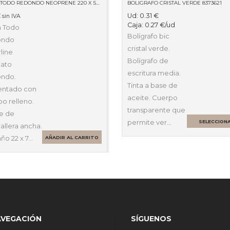
PORTATODO REDONDO NEOPRENE 220 X 50 X 50 59511
BOLIGRAFO CRISTAL VERDE 8373621
€
Ud:
0.31
€
sin IVA
Caja:
0.27
€
/ud
a Todo
Bolígrafo bic
ondo
cristal verde.
line
Bolígrafo de
ato
escritura media.
ndo.
Tinta a base de
entado con
aceite. Cuerpo
o relleno.
transparente que
re de
permite ver…
SELECCION
allera ancha.
OPCIONES
ño 22 x 7…
AÑADIR AL CARRITO
AVEGACIÓN
SÍGUENOS