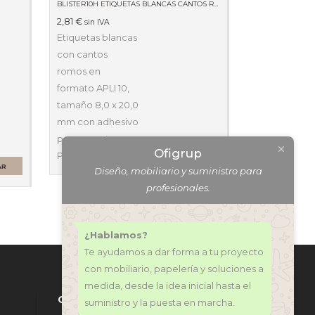
BLISTER10H ETIQUETAS BLANCAS CANTOS ROMOS 8 X 20MM 01633
2,81
€
sin IVA
Etiquetas blancas
con cantos
romos en
formato APLI 10,
tamaño 8,0 x 20,0
mm con adhesivo
permanente.
Ofigrup
Pack…
AÑADIR AL CARRITO
AR
Diseño, mobiliario y suministro para
profesionales.
¿Hablamos?
Te ayudamos a dar forma a tu proyecto
con mobiliario, papelería y soluciones a
medida, desde la idea inicial hasta el
CONTÁCTANOS
suministro y la puesta en marcha.