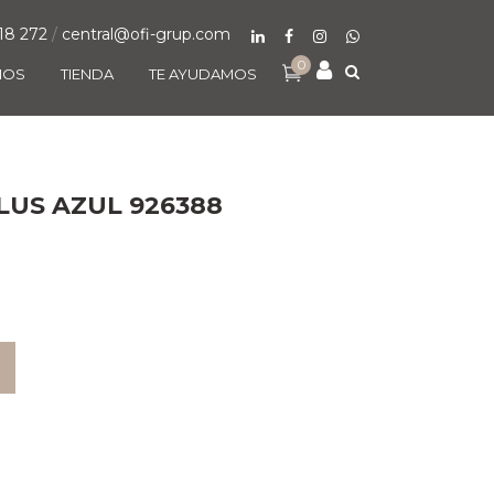
18 272
/
central@ofi-grup.com
0
MOS
TIENDA
TE AYUDAMOS
LUS AZUL 926388
O