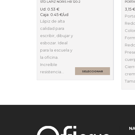
STD LAPIZ NORIS HB 120-2
Ud:
0.53
€
3,15
Caja:
0.45
€
/ud
Port
Lápiz de alta
Red
calidad para
Color
escribir, dibujar y
Form
esbozar. Ideal
Redo
para la escuela y
Pres
la oficina.
cuerp
Increíble
Cier
resistencia…
SELECCIONAR
crem
OPCIONES
Tama
N