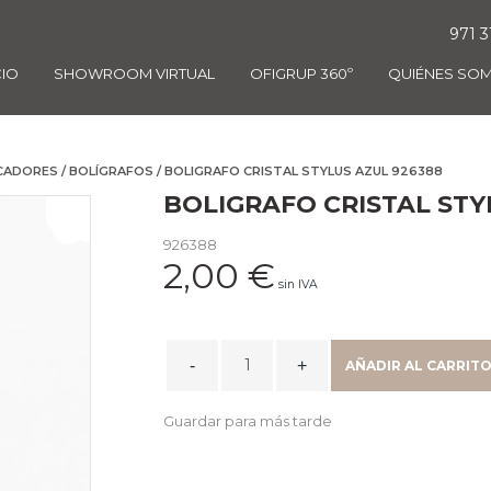
971 3
CIO
SHOWROOM VIRTUAL
OFIGRUP 360º
QUIÉNES SO
CADORES
/
BOLÍGRAFOS
/ BOLIGRAFO CRISTAL STYLUS AZUL 926388
BOLIGRAFO CRISTAL STY
926388
2,00
€
sin IVA
BOLIGRAFO
AÑADIR AL CARRIT
CRISTAL
STYLUS
Guardar para más tarde
AZUL
926388
quantity