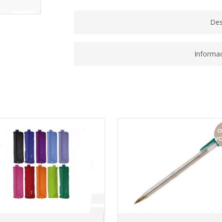
Des
Informac
O
V