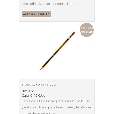
con adhesivo permanente. Pack…
AÑADIR AL CARRITO
OFERTA
VOLUMEN
STD LAPIZ NORIS HB 120-2
Ud:
0.53
€
Caja:
0.45
€
/ud
Lápiz de alta calidad para escribir, dibujar
y esbozar. Ideal para la escuela y la oficina.
Increíble resistencia…