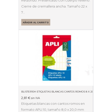
Redondo. Presentado con cuerpo relleno.
Cierre de cremallera ancha. Tamaño 22 x
7…
AÑADIR AL CARRITO
BLISTER10H ETIQUETAS BLANCAS CANTOS ROMOS 8 X 20MM 01633
2,81
€
sin IVA
Etiquetas blancas con cantos romos en
formato APLI 10, tamaño 8,0 x 20,0 mm