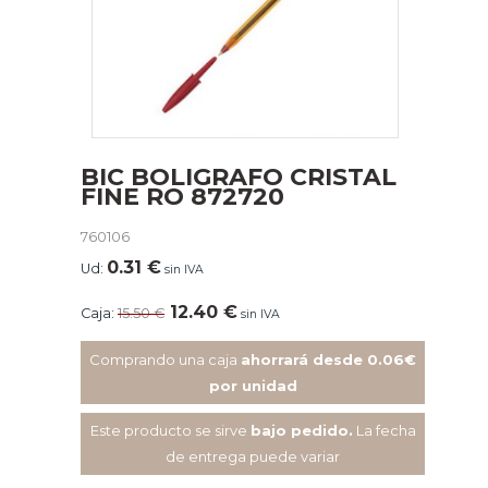
BIC BOLIGRAFO CRISTAL
FINE RO 872720
760106
0.31
€
Ud:
sin IVA
12.40
€
Caja:
15.50
€
sin IVA
Comprando una caja
ahorrará desde 0.06€
por unidad
Este producto se sirve
bajo pedido.
La fecha
de entrega puede variar