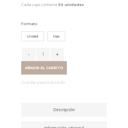
Cada caja contiene
50 unidades
Formato
Unidad
Caja
BIC
BOLIGRAFO
CRISTAL
AÑADIR AL CARRITO
FINE
RO
Guardar para más tarde
872720
quantity
Descripción
Información adicional