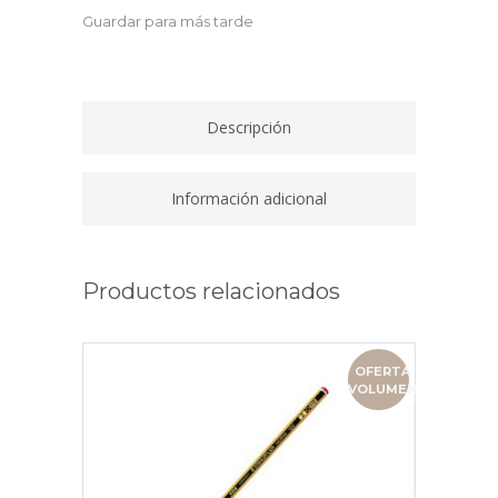
STREAM
Guardar para más tarde
SPORT
SXN-
150
TINTA
Descripción
HIBRIDA
NEGRA
quantity
Información adicional
Productos relacionados
OFERTA
VOLUMEN