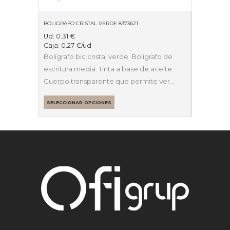
BOLIGRAFO CRISTAL VERDE 8373621
Ud:
0.31
€
Caja:
0.27
€
/ud
Bolígrafo bic cristal verde. Bolígrafo de
escritura media. Tinta a base de aceite.
Cuerpo transparente que permite ver…
SELECCIONAR OPCIONES