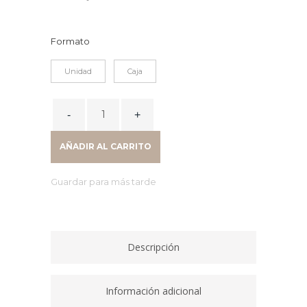
Formato
Unidad
Caja
ARCHIVADOR
WOW
80MM
AÑADIR AL CARRITO
A4
VERDE
Guardar para más tarde
10050064
quantity
Descripción
Información adicional