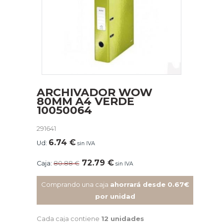
ARCHIVADOR WOW
80MM A4 VERDE
10050064
291641
6.74
€
Ud:
sin IVA
72.79
€
Caja:
80.88
€
sin IVA
Comprando una caja
ahorrará desde 0.67€
por unidad
Cada caja contiene
12 unidades