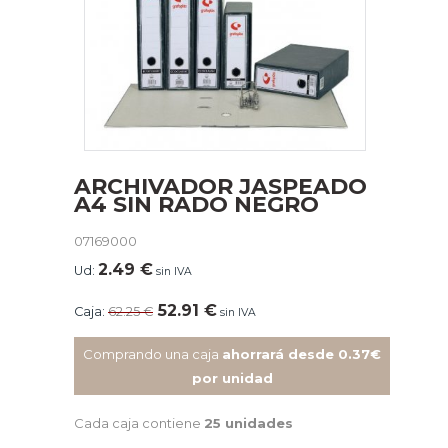
ARCHIVADOR JASPEADO
A4 SIN RADO NEGRO
07169000
2.49
€
Ud:
sin IVA
52.91
€
Caja:
62.25
€
sin IVA
Comprando una caja
ahorrará desde 0.37€
por unidad
Cada caja contiene
25 unidades