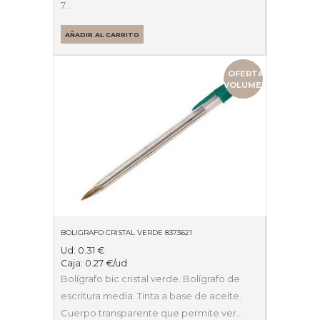
7…
AÑADIR AL CARRITO
OFERTA
VOLUMEN
BOLIGRAFO CRISTAL VERDE 8373621
Ud:
0.31
€
Caja:
0.27
€
/ud
Bolígrafo bic cristal verde. Bolígrafo de
escritura media. Tinta a base de aceite.
Cuerpo transparente que permite ver…