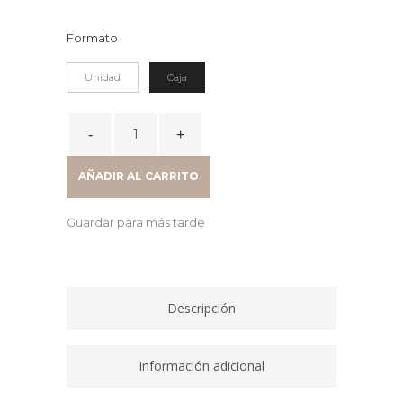
Formato
Unidad
Caja
ARCHIVADOR
JASPEADO
A4
AÑADIR AL CARRITO
SIN
RADO
Guardar para más tarde
NEGRO
quantity
Descripción
Información adicional