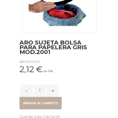
ARO SUJETA BOLSA
PARA PAPELERA GRIS
MOD.2001
ARO2001GS
2,12
€
sin IVA
ARO
SUJETA
BOLSA
AÑADIR AL CARRITO
PARA
PAPELERA
Guardar para más tarde