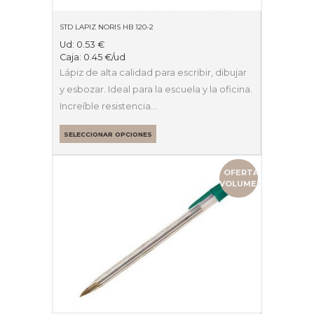
STD LAPIZ NORIS HB 120-2
Ud:
0.53
€
Caja:
0.45
€
/ud
Lápiz de alta calidad para escribir, dibujar
y esbozar. Ideal para la escuela y la oficina.
Increíble resistencia…
SELECCIONAR OPCIONES
OFERTA
VOLUMEN