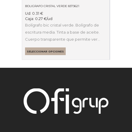
BOLIGRAFO CRISTAL VERDE 8373621
Ud:
0.31
€
Caja:
0.27
€
/ud
Bolígrafo bic cristal verde. Bolígrafo de
escritura media. Tinta a base de aceite.
Cuerpo transparente que permite ver…
SELECCIONAR OPCIONES