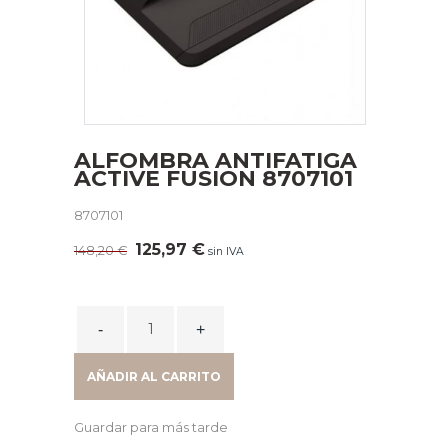
ALFOMBRA ANTIFATIGA
ACTIVE FUSION 8707101
8707101
El
El
125,97
€
148,20
€
sin IVA
precio
precio
original
actual
era:
es:
ALFOMBRA
148,20 €.
125,97 €.
ANTIFATIGA
ACTIVE
AÑADIR AL CARRITO
FUSION
8707101
Guardar para más tarde
quantity