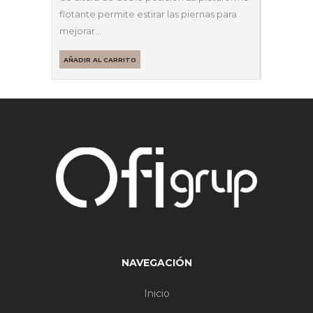
flotante permite estirar las piernas para
mejorar…
AÑADIR AL CARRITO
NAVEGACIÓN
Inicio