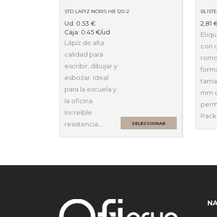
STD LAPIZ NORIS HB 120-2
Ud:
0.53
€
2,81
Caja:
0.45
€
/ud
Etiqu
Lápiz de alta
con 
calidad para
romo
escribir, dibujar y
forma
esbozar. Ideal
tama
para la escuela y
mm c
la oficina.
perm
Increíble
Pack
resistencia…
SELECCIONAR
OPCIONES
N