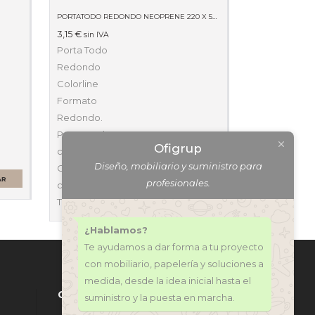
PORTATODO REDONDO NEOPRENE 220 X 50 X 50 59511
3,15
€
sin IVA
Porta Todo
Redondo
Colorline
Formato
Redondo.
Presentado con
Ofigrup
cuerpo relleno.
Diseño, mobiliario y suministro para
Cierre de
AR
profesionales.
cremallera ancha.
Tamaño 22 x 7…
AÑADIR AL CARRITO
¿Hablamos?
Te ayudamos a dar forma a tu proyecto
con mobiliario, papelería y soluciones a
medida, desde la idea inicial hasta el
CONTÁCTANOS
suministro y la puesta en marcha.