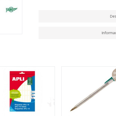
15RC100
quantity
Des
Informac
O
V