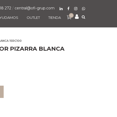
18 272
/
central@ofi-grup.com
0
AYUDAMOS
OUTLET
TIENDA
ANCA 15RC100
OR PIZARRA BLANCA
O