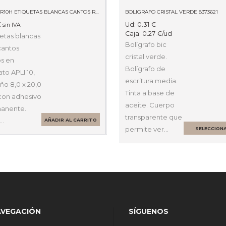
BLISTER10H ETIQUETAS BLANCAS CANTOS ROMOS 8 X 20MM 01633
BOLIGRAFO CRISTAL VERDE 8373621
€
Ud:
0.31
€
sin IVA
Caja:
0.27
€
/ud
etas blancas
Bolígrafo bic
cantos
cristal verde.
s en
Bolígrafo de
to APLI 10,
escritura media.
ño 8,0 x 20,0
Tinta a base de
on adhesivo
aceite. Cuerpo
anente.
transparente que
…
AÑADIR AL CARRITO
permite ver…
SELECCION
OPCIONES
AVEGACIÓN
SÍGUENOS