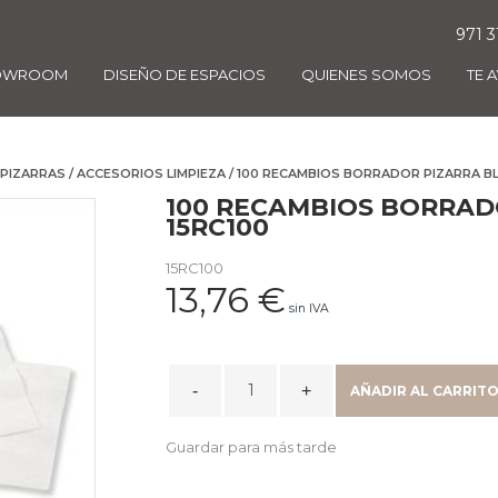
971 3
OWROOM
DISEÑO DE ESPACIOS
QUIENES SOMOS
TE 
PIZARRAS
/
ACCESORIOS LIMPIEZA
/ 100 RECAMBIOS BORRADOR PIZARRA BL
100 RECAMBIOS BORRAD
15RC100
15RC100
13,76
€
sin IVA
100
AÑADIR AL CARRIT
RECAMBIOS
BORRADOR
Guardar para más tarde
PIZARRA
BLANCA