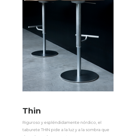
Thin
Riguroso y espléndidamente nórdico, el
taburete THIN pide a la luz y a la sombra que