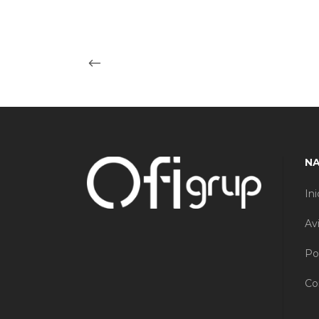
N
Ini
Av
Po
Co