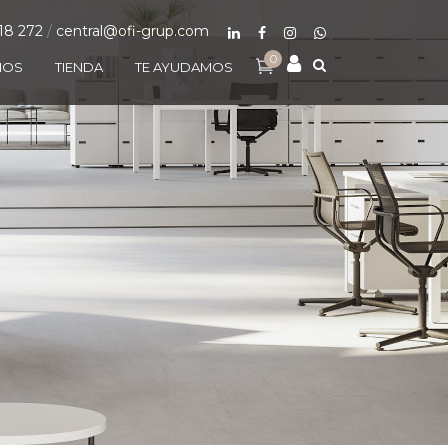
18 272
/
central@ofi-grup.com
0
MOS
TIENDA
TE AYUDAMOS