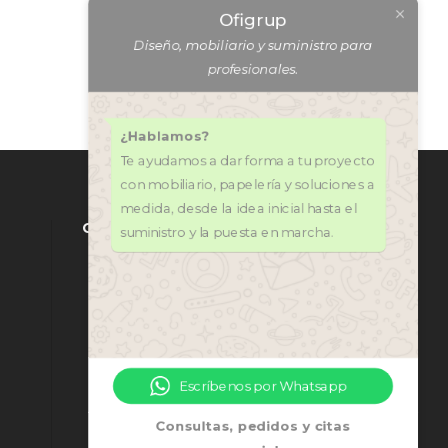
QUIERO MÁS INFORMACIÓN
¿Hablamos?
Te ayudamos a dar forma a tu proyecto
con mobiliario, papelería y soluciones a
medida, desde la idea inicial hasta el
suministro y la puesta en marcha.
CONTÁCTANOS
971 318 272
central@ofi-grup.com
C/ José Zornoza Bernabéu, 10,
Escríbenos por Whatsapp
Ofigrup Coworking, Despacho
n.º 4, 07800 Ibiza
Consultas, pedidos y citas
comerciales.