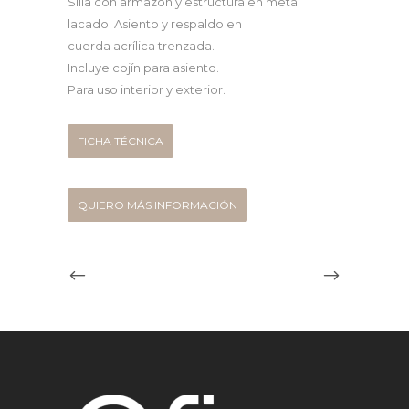
Silla con armazón y estructura en metal
lacado. Asiento y respaldo en
cuerda acrílica trenzada.
Incluye cojín para asiento.
Para uso interior y exterior.
FICHA TÉCNICA
QUIERO MÁS INFORMACIÓN