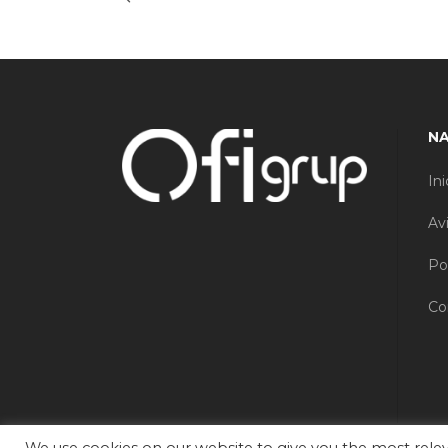
N
Ini
Av
Po
Co