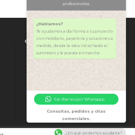
¿Hablamos?
Te ayudamos a dar forma a tu proyecto
con mobiliario, papelería y soluciones a
medida, desde la idea inicial hasta el
suministro y la puesta en marcha.
CONTÁCTANOS
971 318 272
central@ofi-grup.com
C/ José Zornoza Bernabéu, 10,
Ofigrup Coworking, Despacho
Escríbenos por Whatsapp
n.º 4, 07800 Ibiza
Consultas, pedidos y citas
Lunes - Jueves 9:00 - 17:00
comerciales.
Viernes 9:00 - 15:00
¿En qué podemos ayudarte?