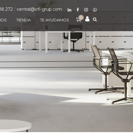
18 272
/
central@ofi-grup.com
0
MOS
TIENDA
TE AYUDAMOS