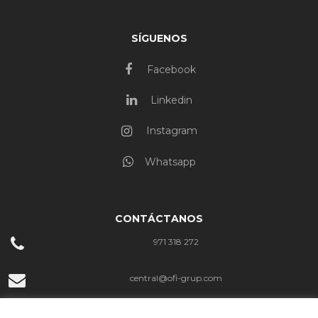
SÍGUENOS
Facebook
Linkedin
Instagram
Whatsapp
CONTÁCTANOS
971 318 272
central@ofi-grup.com
C/ José Zornoza Bernabéu, 10, Ofigrup Coworking, Despacho n.º 4,