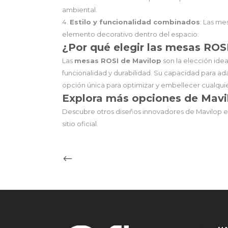
ambiental.
Estilo y funcionalidad combinados
: Las me
elemento decorativo dentro del espacio.
¿Por qué elegir las mesas ROS
Las
mesas ROSI de Mavilop
son la elección ide
funcionalidad y durabilidad. Su capacidad para ada
opción única para optimizar y embellecer cualqui
Explora más opciones de Mavi
Descubre otros diseños innovadores de Mavilop e
sitio oficial
.