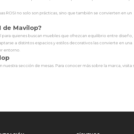
sas ROSI no solo son prácticas, sino que también se convierten en un
I de Mavilop?
al para quienes buscan muebles que ofrezcan equilibrio entre diseño,
ptarse a distintos espacios y estilos decorativos las convierte en una
er entorno.
lop
n nuestra
sección de mesas
. Para conocer más sobre la marca, visita 