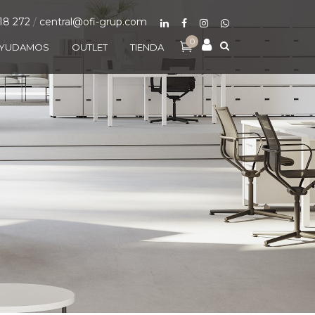
18 272
/
central@ofi-grup.com
0
AYUDAMOS
OUTLET
TIENDA