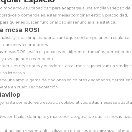
ño moderno y su capacidad para adaptarse a una amplia variedad de
porativos o comerciales, estas mesas combinan estilo y practicidad,
para quienes buscan funcionalidad sin renunciar a la estética.
 la mesa ROSI
imalista y líneas limpias aportan un toque contemporáneo a cualquier
e reuniones o comedores.
Las mesas ROSI están disponibles en diferentes tamaños, permitiendo
, ya sea grande o compacto.
materiales resistentes y duraderos, estas mesas garantizan un rendimi
 uso intensivo.
frece una amplia gama de opciones en colores y acabados, permitien
mente en cualquier decoración.
Mavilop
ajo hasta comedores o espacios colaborativos, estas mesas se adapta
dos son fáciles de limpiar y mantener, asegurando que las mesas luzc
 fabricación responsable, utilizando procesos que minimizan el imp