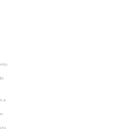
ento
do
n a
an
acto