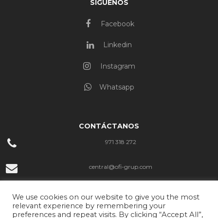
SÍGUENOS
Facebook
Linkedin
Instagram
Whatsapp
CONTÁCTANOS
971 318 272
central@ofi-grup.com
C/ José Zornoza Bernabéu, 10, Ofigrup Coworking, Despacho n.º 4,
We use cookies on our website to give you the most
07800 Ibiza
relevant experience by remembering your
preferences and repeat visits. By clicking “Accept All”,