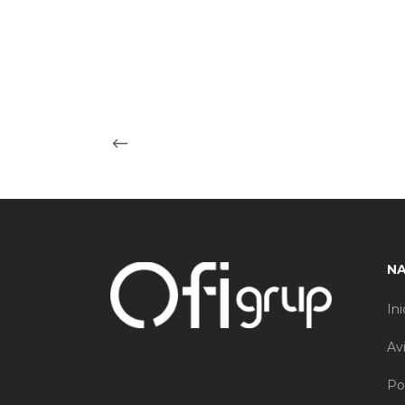
N
Ini
Av
Po