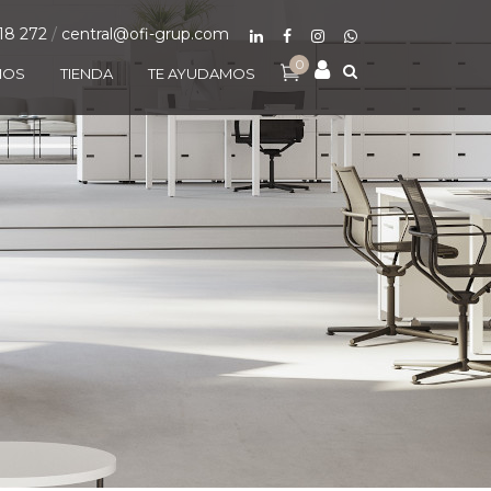
18 272
/
central@ofi-grup.com
0
MOS
TIENDA
TE AYUDAMOS