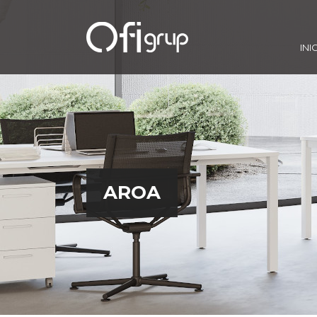
INI
AROA