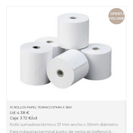
OFERTA
VOLUMEN
10 ROLLOS PAPEL TERMICO 57MM X 35M
Ud:
4.38
€
Caja:
3.72
€
/ud
Rollo sumadora térmico 57 mm ancho x 35mm diámetro.
Para máquinas terminal punto de venta sin bisfenol A.…