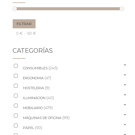
Precio
Precio
FILTRAR
mínimo
máximo
Precio:
0 €
—
50 €
CATEGORÍAS
(245)
CONSUMIBLES
(47)
ERGONOMIA
(9)
HOSTELERIA
(40)
ILUMINACION
(479)
MOBILIARIO
(99)
MÁQUINAS DE OFICINA
(50)
PAPEL