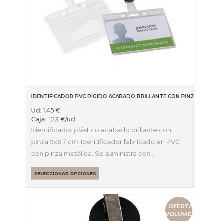
IDENTIFICADOR PVC RIGIDO ACABADO BRILLANTE CON PINZA 6,7 X 9
Ud:
1.45
€
Caja:
1.23
€
/ud
Identificador plástico acabado brillante con
pinza 9x6,7 cm. Identificador fabricado en PVC
con pinza metálica. Se suministra con…
SELECCIONAR OPCIONES
OFERTA
VOLUMEN