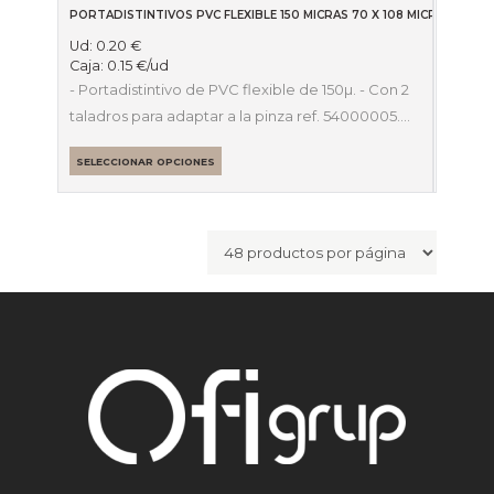
PORTADISTINTIVOS PVC FLEXIBLE 150 MICRAS 70 X 108 MICRAS 090
Ud:
0.20
€
Caja:
0.15
€
/ud
- Portadistintivo de PVC flexible de 150µ. - Con 2
taladros para adaptar a la pinza ref. 54000005.…
SELECCIONAR OPCIONES