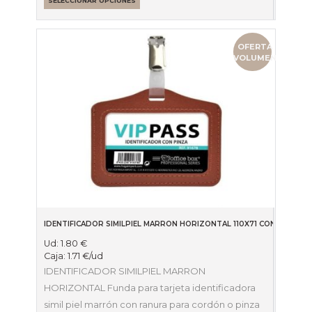
SELECCIONAR OPCIONES
OFERTA
VOLUMEN
IDENTIFICADOR SIMILPIEL MARRON HORIZONTAL 110X71 CON PINZA
Ud:
1.80
€
Caja:
1.71
€
/ud
IDENTIFICADOR SIMILPIEL MARRON
HORIZONTAL Funda para tarjeta identificadora
simil piel marrón con ranura para cordón o pinza