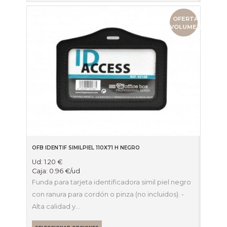
OFERTA
VOLUMEN
OFB IDENTIF SIMILPIEL 110X71 H NEGRO
Ud:
1.20
€
Caja:
0.96
€
/ud
Funda para tarjeta identificadora simil piel negro
con ranura para cordón o pinza (no incluidos). -
Alta calidad y…