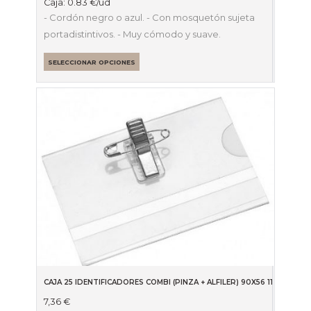
Caja:
0.83
€
/ud
- Cordón negro o azul. - Con mosquetón sujeta
portadistintivos. - Muy cómodo y suave.
SELECCIONAR OPCIONES
CAJA 25 IDENTIFICADORES COMBI (PINZA + ALFILER) 90X56 11746
7,36
€