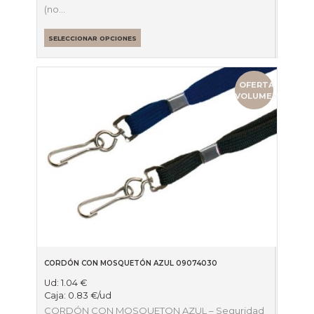
(no…
SELECCIONAR OPCIONES
OFERTA
VOLUMEN
CORDÓN CON MOSQUETÓN AZUL 09074030
Ud:
1.04
€
Caja:
0.83
€
/ud
CORDÓN CON MOSQUETON AZUL – Seguridad