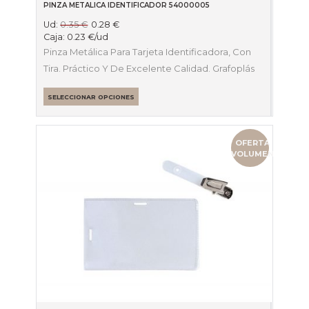
PINZA METALICA IDENTIFICADOR 54000005
Ud:
0.35
€
0.28
€
Caja:
0.23
€
/ud
Pinza Metálica Para Tarjeta Identificadora, Con
Tira. Práctico Y De Excelente Calidad. Grafoplás
SELECCIONAR OPCIONES
OFERTA
VOLUMEN